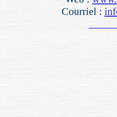
Courriel :
in
_____