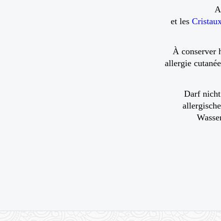
A
et les
Cristau
À conserver h
allergie cutané
Darf nich
allergisch
Wasser