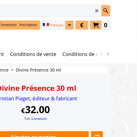
€
0
Connexion
Inscription
Français
nt
Conditions de vente
Conditions de retour
ence
>
Divine Présence 30 ml
Divine Présence 30 ml
istian Piaget, éditeur & fabricant
32.00
€
Tot. Livraison
Ajouter au panier