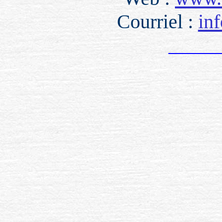
Courriel :
in
_____