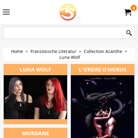
0
Home
>
Französische Literatur
>
Collection Acanthe
>
Luna Wolf
LUNA WOLF
L’ORDRE D’HORUS
MORGANE