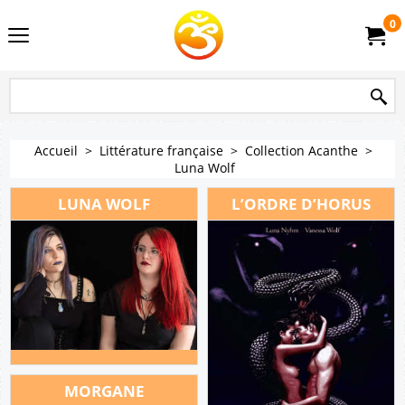
0
Accueil
>
Littérature française
>
Collection Acanthe
>
Luna Wolf
LUNA WOLF
L’ORDRE D’HORUS
MORGANE